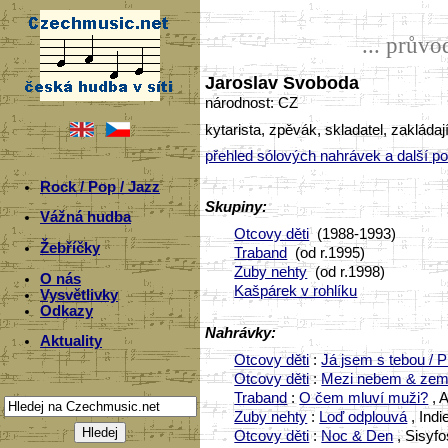
... prův
Jaroslav Svoboda
národnost: CZ
kytarista, zpěvák, skladatel, zakládaj
přehled sólových nahrávek a další po
Rock / Pop / Jazz
Skupiny:
Vážná hudba
Otcovy děti
(1988-1993)
Žebříčky
Traband
(od r.1995)
Zuby nehty
(od r.1998)
O nás
Kašpárek v rohlíku
Vysvětlivky
Odkazy
Nahrávky:
Aktuality
Otcovy děti
:
Já jsem s tebou / 
Otcovy děti
:
Mezi nebem & zem
Traband
:
O čem mluví muži?
, 
Zuby nehty
:
Loď odplouvá
, Indi
Otcovy děti
:
Noc & Den
, Sisyfo