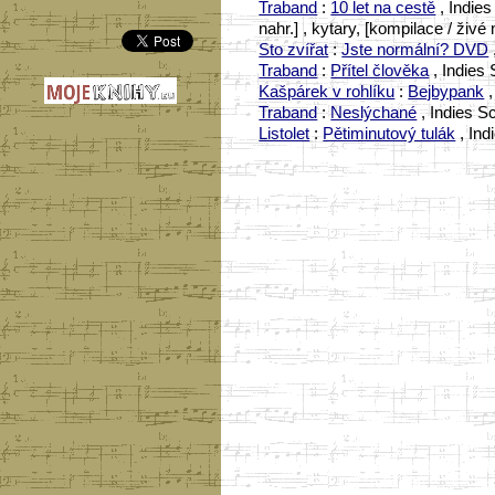
Traband
:
10 let na cestě
, Indies
nahr.] , kytary, [kompilace / živé 
Sto zvířat
:
Jste normální? DVD
Traband
:
Přítel člověka
, Indies
Kašpárek v rohlíku
:
Bejbypank
,
Traband
:
Neslýchané
, Indies S
Listolet
:
Pětiminutový tulák
, Ind