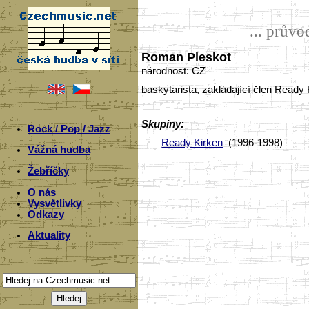
... prův
Roman Pleskot
národnost: CZ
baskytarista, zakládající člen Ready 
Skupiny:
Rock / Pop / Jazz
Ready Kirken
(1996-1998)
Vážná hudba
Žebříčky
O nás
Vysvětlivky
Odkazy
Aktuality