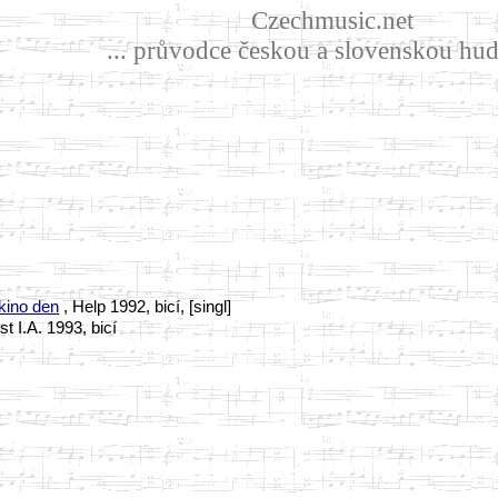
Czechmusic.net
... průvodce českou a slovenskou hud
kino den
, Help 1992, bicí, [singl]
st I.A. 1993, bicí