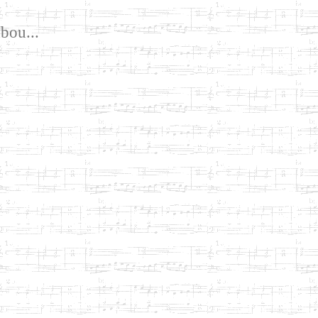
bou...