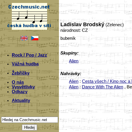
Ladislav Brodský
(Zelenec)
národnost: CZ
bubeník
Skupiny:
Rock / Pop / Jazz
Alien
Vážná hudba
Žebříčky
Nahrávky:
Alien
:
Cesta všech / Kino noc a 
O nás
Vysvětlivky
Alien
:
Dance With The Alien
, Be
Odkazy
Aktuality