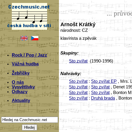
... prův
Arnošt Krátký
národnost: CZ
klavírista a zpěvák
Skupiny:
Rock / Pop / Jazz
Sto zvířat
(1990-1996)
Vážná hudba
Žebříčky
Nahrávky:
Sto zvířat
:
Sto zvířat EP
, Mrs. L
O nás
Vysvětlivky
Sto zvířat
:
Sto zvířat
, Denet 199
Odkazy
Sto zvířat
:
Sto zvířat
, Bonton M
Sto zvířat
:
Druhá brada
, Bonton
Aktuality