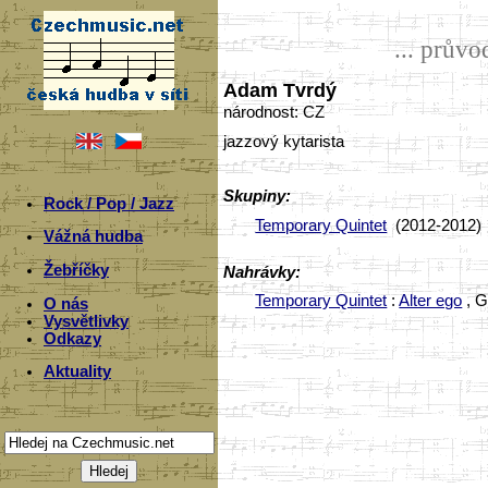
... prův
Adam Tvrdý
národnost: CZ
jazzový kytarista
Skupiny:
Rock / Pop / Jazz
Temporary Quintet
(2012-2012)
Vážná hudba
Žebříčky
Nahrávky:
Temporary Quintet
:
Alter ego
, G
O nás
Vysvětlivky
Odkazy
Aktuality