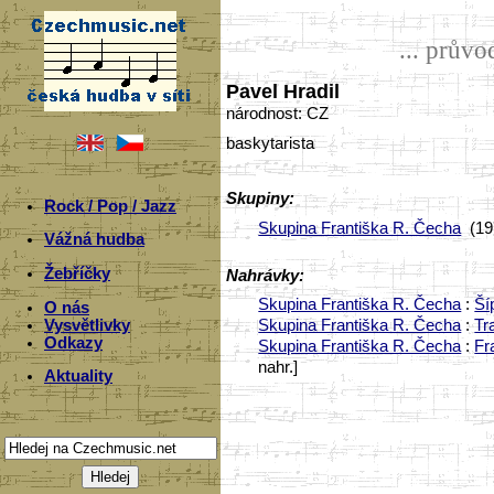
... prův
Pavel Hradil
národnost: CZ
baskytarista
Skupiny:
Rock / Pop / Jazz
Skupina Františka R. Čecha
(19
Vážná hudba
Žebříčky
Nahrávky:
Skupina Františka R. Čecha
:
Ší
O nás
Vysvětlivky
Skupina Františka R. Čecha
:
Tr
Odkazy
Skupina Františka R. Čecha
:
Fr
nahr.]
Aktuality