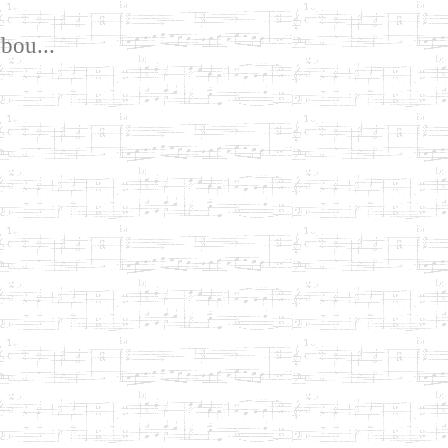
bou...