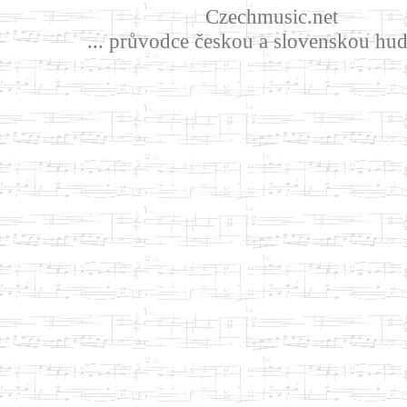
Czechmusic.net
... průvodce českou a slovenskou hud