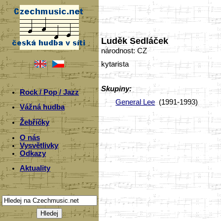
Luděk Sedláček
národnost: CZ
kytarista
Skupiny:
Rock / Pop / Jazz
General Lee
(1991-1993)
Vážná hudba
Žebříčky
O nás
Vysvětlivky
Odkazy
Aktuality