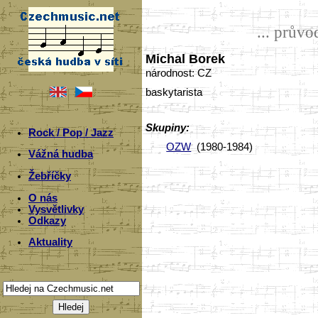
... prův
Michal Borek
národnost: CZ
baskytarista
Skupiny:
Rock / Pop / Jazz
OZW
(1980-1984)
Vážná hudba
Žebříčky
O nás
Vysvětlivky
Odkazy
Aktuality