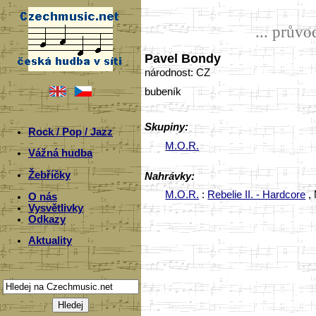
... prův
Pavel Bondy
národnost: CZ
bubeník
Skupiny:
Rock / Pop / Jazz
M.O.R.
Vážná hudba
Žebříčky
Nahrávky:
M.O.R.
:
Rebelie II. - Hardcore
, 
O nás
Vysvětlivky
Odkazy
Aktuality