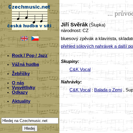
... prův
Jiří Svěrák
(Šlupka)
národnost: CZ
bluesový zpěvák a klavírista, sklada
přehled sólových nahrávek a další po
Rock / Pop / Jazz
Skupiny:
Vážná hudba
C&K Vocal
Žebříčky
Nahrávky:
O nás
Vysvětlivky
C&K Vocal
:
Balada o Zemi
, Sup
Odkazy
Aktuality