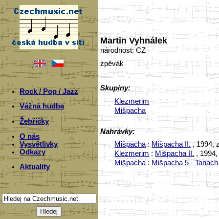
Martin Vyhnálek
národnost: CZ
zpěvák
Skupiny:
Rock / Pop / Jazz
Klezmerim
Vážná hudba
Mišpacha
Žebříčky
Nahrávky:
O nás
Vysvětlivky
Mišpacha
:
Mišpacha II.
, 1994, 
Odkazy
Klezmerim
:
Mišpacha II.
, 1994,
Mišpacha
:
Mišpacha 5 - Tanach
Aktuality