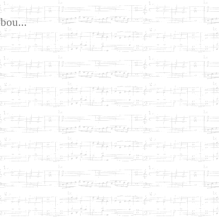
bou...