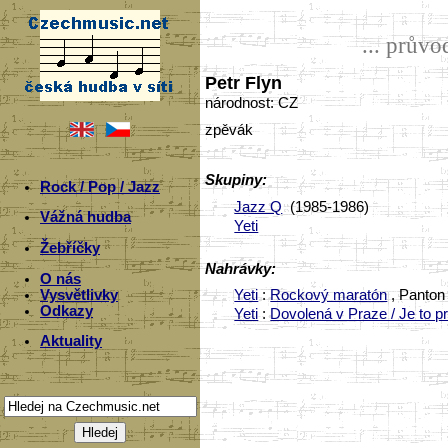
... prův
Petr Flyn
národnost: CZ
zpěvák
Skupiny:
Rock / Pop / Jazz
Jazz Q
(1985-1986)
Vážná hudba
Yeti
Žebříčky
Nahrávky:
O nás
Vysvětlivky
Yeti
:
Rockový maratón
, Panton 
Odkazy
Yeti
:
Dovolená v Praze / Je to p
Aktuality