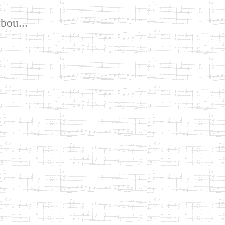
bou...