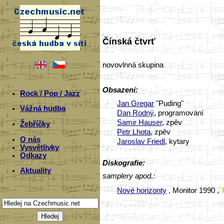
Čínská čtvrť
novovlnná skupina
Obsazení:
Rock / Pop / Jazz
Jan Gregar
"Puding"
Vážná hudba
Dan Rodný
, programování
Samir Hauser
, zpěv
Žebříčky
Petr Lhota
, zpěv
O nás
Jaroslav Friedl
, kytary
Vysvětlivky
Odkazy
Diskografie:
Aktuality
samplery apod.:
Nové horizonty
, Monitor 1990 ,