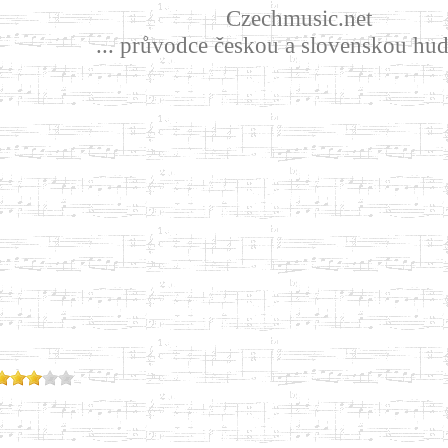
Czechmusic.net
... průvodce českou a slovenskou hud