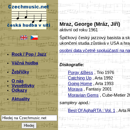
Mraz, George (Mráz, Jiří)
aktivní od roku 1961
Špičkový český jazzový basista a skl
ukončení studia zůstává v USA a hraj
osobní data včetně spoluúčastí na n
Rock / Pop / Jazz
Vážná hudba
Diskografie:
Žebříčky
Porgy &Bess
, Trio 1976
Catching Up
, Arta 1992
O nás
Going Home
, Arta 1993
Vysvětlivky
Morava
, Fantasy 2001
Odkazy
Moravian Gems
, Cube-Metier 2
Aktuality
samplery apod.:
Best Of AghaRTA : Vol. 1
, Arta 