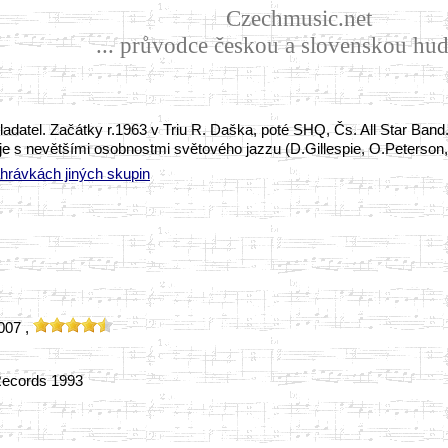
Czechmusic.net
... průvodce českou a slovenskou hud
adatel. Začátky r.1963 v Triu R. Daška, poté SHQ, Čs. All Star Ban
e s nevětšími osobnostmi světového jazzu (D.Gillespie, O.Peterson, E
ahrávkách jiných skupin
007 ,
Records 1993