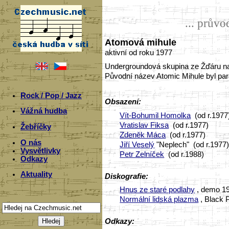
... prův
Atomová mihule
aktivní od roku 1977
Undergroundová skupina ze Žďáru na
Původní název Atomic Mihule byl par
Rock / Pop / Jazz
Obsazení:
Vážná hudba
Vít-Bohumil Homolka
(od r.1977
Vratislav Fiksa
(od r.1977)
Žebříčky
Zdeněk Máca
(od r.1977)
O nás
Jiří Veselý
"Neplech" (od r.1977
Vysvětlivky
Petr Zelníček
(od r.1988)
Odkazy
Aktuality
Diskografie:
Hnus ze staré podlahy
, demo 1
Normální lidská plazma
, Black 
Odkazy: