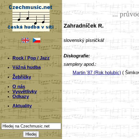
... prův
Zahradníček R.
slovenský písničkář
Diskografie:
Rock / Pop / Jazz
samplery apod.:
Vážná hudba
Martin '87 (Rok holubíc)
( Šimkov
Žebříčky
O nás
Vysvětlivky
Odkazy
Aktuality