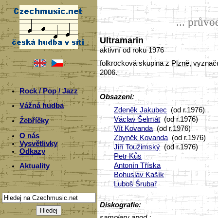
... prův
Ultramarin
aktivní od roku 1976
folkrocková skupina z Plzně, vyznaču
2006.
Rock / Pop / Jazz
Obsazení:
Vážná hudba
Zdeněk Jakubec
(od r.1976)
Václav Šelmát
(od r.1976)
Žebříčky
Vít Kovanda
(od r.1976)
O nás
Zbyněk Kovanda
(od r.1976)
Vysvětlivky
Jiří Toužimský
(od r.1976)
Odkazy
Petr Kůs
Antonín Tříska
Aktuality
Bohuslav Kašík
Luboš Šrubař
Diskografie:
samplery apod.: