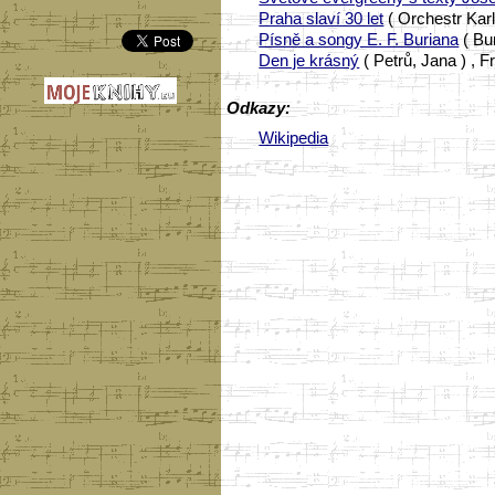
Praha slaví 30 let
( Orchestr Kar
Písně a songy E. F. Buriana
( Bu
Den je krásný
( Petrů, Jana ) , 
Odkazy:
Wikipedia