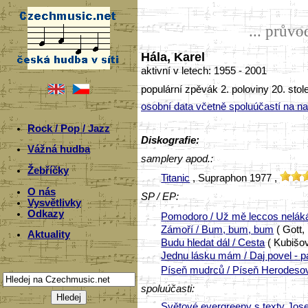
... prův
Hála, Karel
aktivní v letech: 1955 - 2001
populární zpěvák 2. poloviny 20. sto
osobní data včetně spoluúčastí na n
Rock / Pop / Jazz
Diskografie:
Vážná hudba
samplery apod.:
Žebříčky
Titanic
, Supraphon 1977 ,
O nás
SP / EP:
Vysvětlivky
Odkazy
Pomodoro / Už mě leccos nelák
Zámoří / Bum, bum, bum
( Gott,
Aktuality
Budu hledat dál / Cesta
( Kubišov
Jednu lásku mám / Daj povel - p
Píseň mudrců / Píseň Herodeso
spoluúčasti:
Světové evergreeny s texty Jose