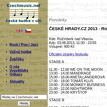
Pozvánky
ČESKÉ HRADY.CZ 2013 - Ro
Kde: Rožmberk nad Vltavou
Kdy: 03.08.2013, 11:30 - 23:55
Rock / Pop / Jazz
Vstupné: 400 Kč
Vážná hudba
Oficiální stránky festivalu
Žebříčky
STAGE A
O nás
11.30 - 12.00 WE ON THE MOON
Vysvětlivky
13.00 - 14.00 MANDRAGE
Odkazy
15.00 - 16.00 ANETA LANGEROVÁ
17.00 - 18.00 TOMÁŠ KLUS
Aktuality
19.00 - 20.00 MONKEY BUSINESS
21.00 - 22.00 NIGHTWORK
23.00 - 24.00 KRYŠTOF
STAGE B