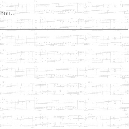
bou...