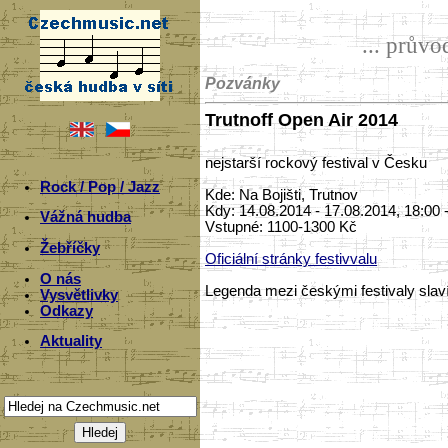
... prův
Pozvánky
Trutnoff Open Air 2014
nejstarší rockový festival v Česku
Rock / Pop / Jazz
Kde: Na Bojišti, Trutnov
Kdy: 14.08.2014 - 17.08.2014, 18:00 
Vážná hudba
Vstupné: 1100-1300 Kč
Žebříčky
Oficiální stránky festivvalu
O nás
Legenda mezi českými festivaly slaví 
Vysvětlivky
Odkazy
Aktuality