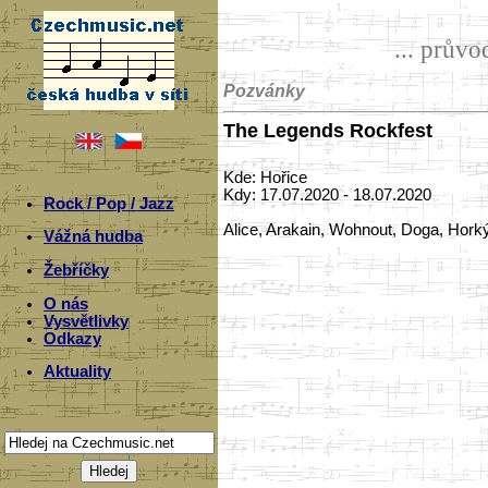
... prův
Pozvánky
The Legends Rockfest
Kde: Hořice
Kdy: 17.07.2020 - 18.07.2020
Rock / Pop / Jazz
Alice, Arakain, Wohnout, Doga, Horkýž
Vážná hudba
Žebříčky
O nás
Vysvětlivky
Odkazy
Aktuality