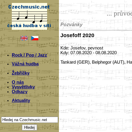
... prův
Pozvánky
Josefoff 2020
Kde: Josefov, pevnost
Kdy: 07.08.2020 - 08.08.2020
Rock / Pop / Jazz
Tankard (GER), Belphegor (AUT), Ha
Vážná hudba
Žebříčky
O nás
Vysvětlivky
Odkazy
Aktuality