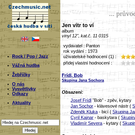
... prův
Jen vítr to ví
album
vinyl 12", kat.č. 11 0315
vydavatel : Panton
rok vydání : 1973
Rock / Pop / Jazz
uživatelské hodnocení (1) :
přidej vlastní hodnocení :
Vážná hudba
Žebříčky
Frídl, Bob
Skupina Jana Sochora
O nás
Vysvětlivky
Obsazení:
Odkazy
Josef Frídl
"Bob" - zpěv, kytary
Aktuality
Jan Sochor
- klávesové nástr (
S
Zdeněk Kluka
- bicí (
Skupina Ja
Cyril Kajnar
- baskytara (
Skupin
Vladimír Severa
- kytary (
Skupi