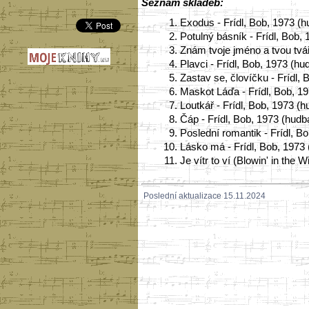
Seznam skladeb:
1.
Exodus - Frídl, Bob, 1973 (h
2.
Potulný básník - Frídl, Bob, 
3.
Znám tvoje jméno a tvou tvář
4.
Plavci - Frídl, Bob, 1973 (hu
5.
Zastav se, človíčku - Frídl, 
6.
Maskot Láďa - Frídl, Bob, 19
7.
Loutkář - Frídl, Bob, 1973 (h
8.
Čáp - Frídl, Bob, 1973 (hudba
9.
Poslední romantik - Frídl, Bo
10.
Lásko má - Frídl, Bob, 1973 
11.
Je vítr to ví (Blowin' in the
Poslední aktualizace 15.11.2024