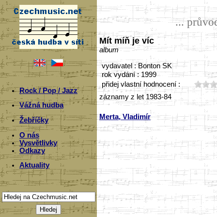
... prův
Mít míň je víc
album
vydavatel : Bonton SK
rok vydání : 1999
přidej vlastní hodnocení :
Rock / Pop / Jazz
záznamy z let 1983-84
Vážná hudba
Merta, Vladimír
Žebříčky
O nás
Vysvětlivky
Odkazy
Aktuality