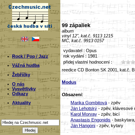
99 zápaliek
album
vinyl 12", kat.č. 9113 1215
MC, kat.č. 9913 0157
vydavatel : Opus
rok vydání : 1981
Rock / Pop / Jazz
přidej vlastní hodnocení :
Vážná hudba
reedice CD Bonton SK 2001, kat.č.
Žebříčky
Modus
O nás
Vysvětlivky
Odkazy
Obsazení:
Marika Gombitová
- zpěv
Aktuality
Ján Lehotský
- zpěv, klávesové 
Karol Morvay
- zpěv, bicí
Anastasis Engonidis
- baskytara
Ján Hangoni
- zpěv, kytary