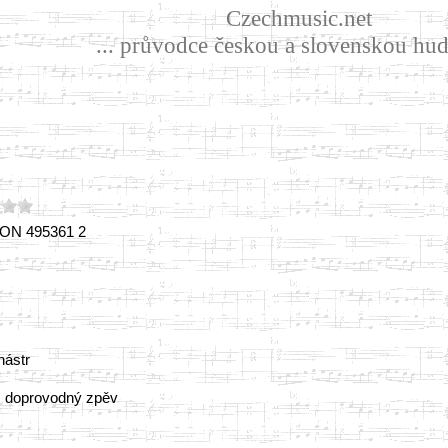
Czechmusic.net
... průvodce českou a slovenskou hud
 BON 495361 2
nástr
, doprovodný zpěv