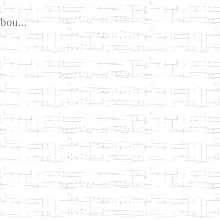
bou...