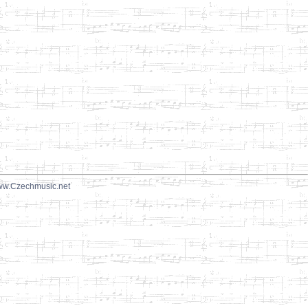
w.Czechmusic.net