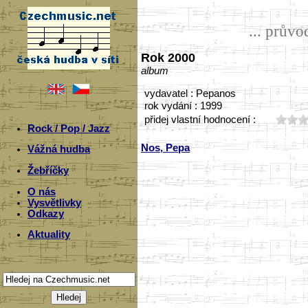
... prův
Rok 2000
album
vydavatel : Pepanos
rok vydání : 1999
přidej vlastní hodnocení :
Rock / Pop / Jazz
Nos, Pepa
Vážná hudba
Žebříčky
O nás
Vysvětlivky
Odkazy
Aktuality