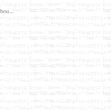
bou...