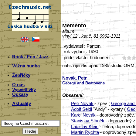
Memento
album
vinyl 12", kat.č. 81 0962-1311
vydavatel : Panton
rok vydání : 1990
Rock / Pop / Jazz
přidej vlastní hodnocení :
nahr. říjen-listopad 1989 studio ORM
Vážná hudba
Žebříčky
Novák, Petr
George and Beatovens
O nás
Vysvětlivky
Odkazy
Obsazení:
Petr Novák
- zpěv (
George and
Aktuality
Adolf Seidl
"Andy" - kytary (
Geo
Karel Novák
- doprovodný zpěv,
Stanislav Staněk
- doprovodný z
Ladislav Klein
- flétna, doprovod
Martin Rychta
- doprovodný zpěv