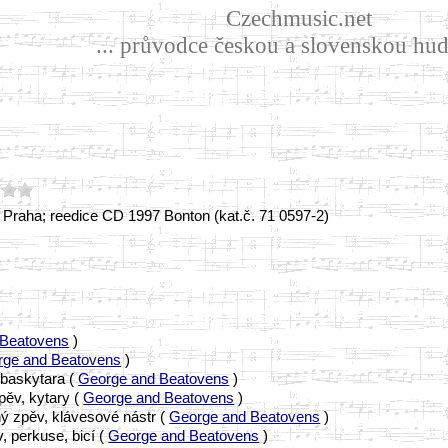
Czechmusic.net
... průvodce českou a slovenskou hud
, Praha; reedice CD 1997 Bonton (kat.č. 71 0597-2)
 Beatovens
)
rge and Beatovens
)
 baskytara (
George and Beatovens
)
pěv, kytary (
George and Beatovens
)
ný zpěv, klávesové nástr (
George and Beatovens
)
, perkuse, bicí (
George and Beatovens
)