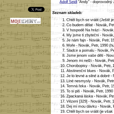
Adolf Seidl
"Andy" - doprovodný 
Seznam skladeb:
1.
Chtěl bych se vrátit (Ještě 
2.
Co budem dělat - Novák, Petr
3.
V hospodě Na hrázi - Novák, 
4.
My jsme ti zbyteční - Novák,
5.
Je nám fajn - Novák, Petr, 
6.
Moře - Novák, Petr, 1990 (h
7.
Sladce a pomalu - Novák, Pet
8.
Jsme jenom vaše děti - Nová
9.
Jenom mi nelži - Novák, Pet
10.
Chorobopisy - Novák, Petr, 
11.
Abstinenční blues - Novák, 
12.
Je to levné a silné a dobré 
13.
Líné nesmysly - Novák, Petr,
14.
Temná řeka - Novák, Petr, 19
15.
To si piš - Novák, Petr, 199
16.
Zpackaná láska - Novák, Pet
17.
Vězení [329] - Novák, Petr,
18.
Dej mi mou dávku - Novák, P
19.
Chtěl bych se vrátit (je vša