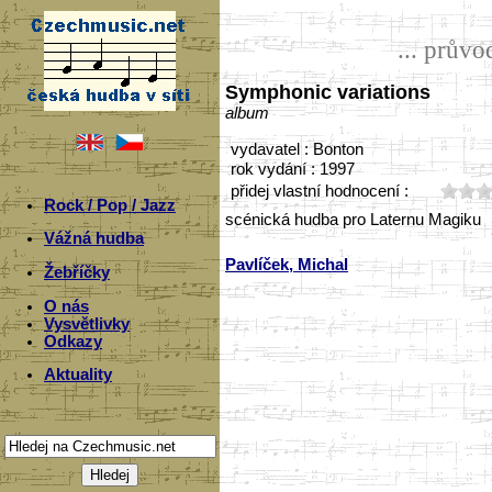
... prův
Symphonic variations
album
vydavatel : Bonton
rok vydání : 1997
přidej vlastní hodnocení :
Rock / Pop / Jazz
scénická hudba pro Laternu Magiku
Vážná hudba
Pavlíček, Michal
Žebříčky
O nás
Vysvětlivky
Odkazy
Aktuality