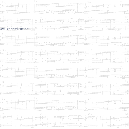
w.Czechmusic.net