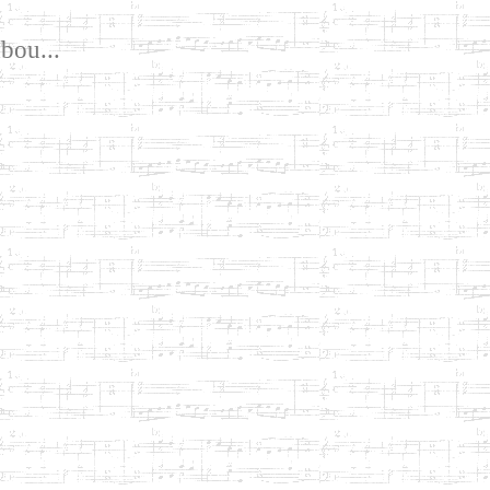
bou...