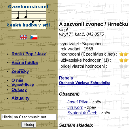
A zazvonil zvonec / Hrnečku
singl
vinyl 7", kat.č. 043 0575
vydavatel : Supraphon
rok vydání : 1968
Rock / Pop / Jazz
hodnocení (CzechMusic.net) :
uživatelské hodnocení (1) :
Vážná hudba
přidej vlastní hodnocení :
Žebříčky
Rebels
O nás
Orchestr Václava Zahradníka
Vysvětlivky
Odkazy
Obsazení:
Aktuality
Josef Plíva
- zpěv
Jiří Korn
- zpěv
Svatopluk Čech
- zpěv
Seznam skladeb: