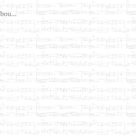
bou...