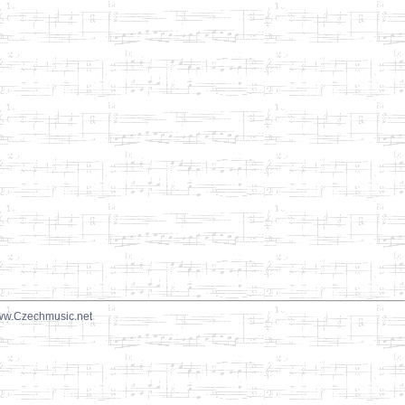
w.Czechmusic.net