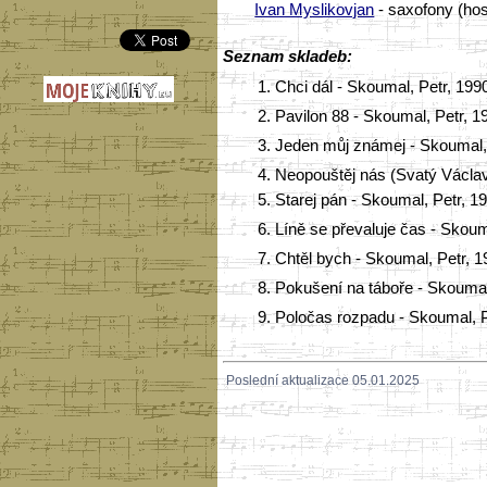
Ivan Myslikovjan
- saxofony (hos
Seznam skladeb:
1.
Chci dál - Skoumal, Petr, 19
2.
Pavilon 88 - Skoumal, Petr, 
3.
Jeden můj známej - Skoumal, 
4.
Neopouštěj nás (Svatý Václav
5.
Starej pán - Skoumal, Petr, 
6.
Líně se převaluje čas - Skoum
7.
Chtěl bych - Skoumal, Petr, 
8.
Pokušení na táboře - Skoumal
9.
Poločas rozpadu - Skoumal, P
Poslední aktualizace 05.01.2025