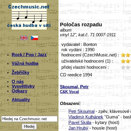
Poločas rozpadu
album
vinyl 12", kat.č. 71 0007-1911
vydavatel : Bonton
rok vydání : 1990
Rock / Pop / Jazz
hodnocení (CzechMusic.net) :
uživatelské hodnocení (1) :
Vážná hudba
přidej vlastní hodnocení :
Žebříčky
CD reedice 1994
O nás
Vysvětlivky
Skoumal, Petr
Odkazy
C&K Vocal
Aktuality
Obsazení:
Petr Skoumal
- zpěv, klávesové 
Vladimír Kulhánek
"Guma" - bask
Pavel Skála
- kytary (host)
Jan Hrubý
- housle (host)