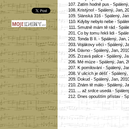
107.
Zatím hodně pus - Spálený
108.
Kristýno! - Spálený, Jan, 2
109.
Slánská 316 - Spálený, Jan
110.
Kdyby nebylo nebe - Spále
111.
Smutně mám tě rád - Spále
201.
Co by tomu řekli lidi - Spál
202.
Tonda B II. - Spálený, Jan,
203.
Vojákovy věci - Spálený, J
204.
Dávno - Spálený, Jan, 201
205.
Zrzavá palice - Spálený, J
206.
Mé múze - Spálený, Jan, 2
207.
K pomilování - Spálený, Ja
208.
V ulicích je déšť - Spálený
209.
Dokud - Spálený, Jan, 201
210.
Znám tě málo - Spálený, J
211.
... až srdce usedá - Spálen
212.
Dnes opouštím přístav - Sp