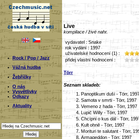
Live
kompilace / živé nahr.
vydavatel : Snake
rok vydání : 1997
uživatelské hodnocení (1) :
Rock / Pop / Jazz
přidej vlastní hodnocení :
Vážná hudba
Törr
Žebříčky
Seznam skladeb:
O nás
Vysvětlivky
1.
Panoptikum duší - Törr, 199
Odkazy
2.
Samota v smrti - Törr, 1997
Aktuality
3.
Vemeno z hada - Törr, 1997
4.
Lupič Willy - Törr, 1997
5.
Chcípni o kus dál - Törr, 199
6.
Kult ohně - Törr, 1997
7.
Morituri te salutant - Törr, 1
8.
Armageddon - Törr, 1997