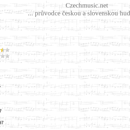
Czechmusic.net
... průvodce českou a slovenskou hud
7
7
997