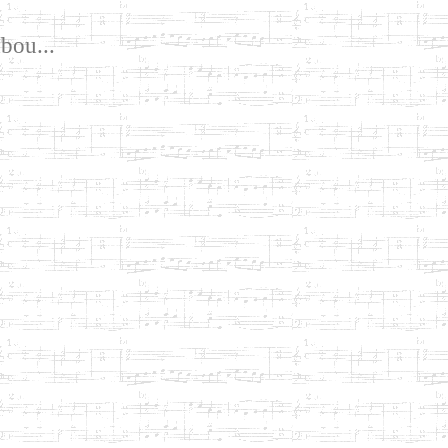
bou...