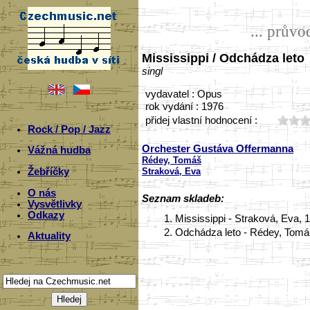
... prův
Mississippi / Odchádza leto
singl
vydavatel : Opus
rok vydání : 1976
přidej vlastní hodnocení :
Rock / Pop / Jazz
Orchester Gustáva Offermanna
Vážná hudba
Rédey, Tomáš
Straková, Eva
Žebříčky
O nás
Seznam skladeb:
Vysvětlivky
Odkazy
1.
Mississippi - Straková, Eva, 
2.
Odchádza leto - Rédey, Tomáš
Aktuality