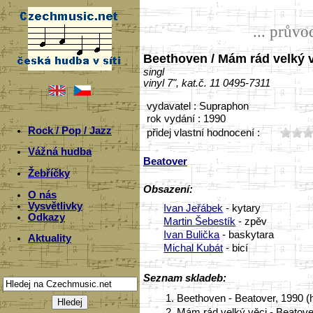
... prův
Beethoven / Mám rád velký 
singl
vinyl 7", kat.č. 11 0495-7311
vydavatel : Supraphon
rok vydání : 1990
Rock / Pop / Jazz
přidej vlastní hodnocení :
Vážná hudba
Beatover
Žebříčky
Obsazení:
O nás
Vysvětlivky
Ivan Jeřábek
- kytary
Odkazy
Martin Šebestík
- zpěv
Ivan Bulička
- baskytara
Aktuality
Michal Kubát
- bicí
Seznam skladeb:
1.
Beethoven - Beatover, 1990 (
2.
Mám rád velký věci - Beatove