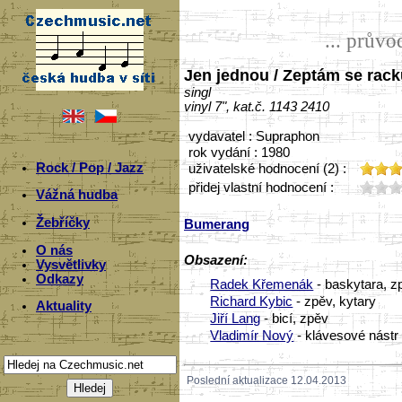
... prův
Jen jednou / Zeptám se rack
singl
vinyl 7", kat.č. 1143 2410
vydavatel : Supraphon
rok vydání : 1980
Rock / Pop / Jazz
uživatelské hodnocení (2) :
přidej vlastní hodnocení :
Vážná hudba
Žebříčky
Bumerang
O nás
Obsazení:
Vysvětlivky
Odkazy
Radek Křemenák
- baskytara, z
Richard Kybic
- zpěv, kytary
Aktuality
Jiří Lang
- bicí, zpěv
Vladimír Nový
- klávesové nástr
Poslední aktualizace 12.04.2013