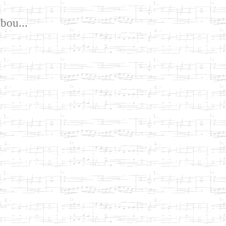
bou...