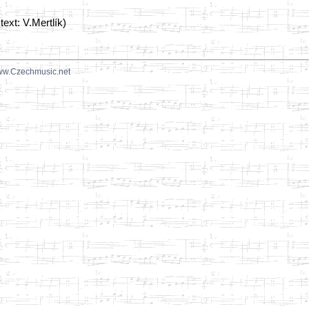
ext: V.Mertlík)
w.Czechmusic.net