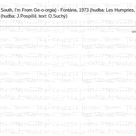
e South, I'm From Ge-o-orgia) - Fontána, 1973 (hudba: Les Humpries, t
(hudba: J.Pospíšil, text: O.Suchý)
ww