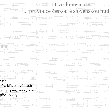
Czechmusic.net
... průvodce českou a slovenskou hud
ástr
pěv, klávesové nástr
odný zpěv, baskytara
pěv, kytary