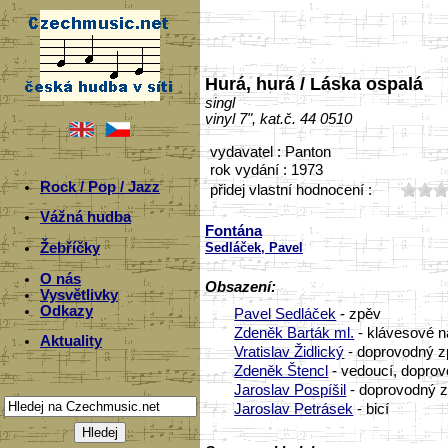
Hurá, hurá / Láska ospalá
singl
vinyl 7", kat.č. 44 0510
vydavatel : Panton
rok vydání : 1973
Rock / Pop / Jazz
přidej vlastní hodnocení :
Vážná hudba
Fontána
Sedláček, Pavel
Žebříčky
O nás
Obsazení:
Vysvětlivky
Odkazy
Pavel Sedláček
- zpěv
Zdeněk Barták ml.
- klávesové n
Aktuality
Vratislav Židlický
- doprovodný z
Zdeněk Štencl
- vedoucí, doprov
Jaroslav Pospíšil
- doprovodný z
Jaroslav Petrásek
- bicí