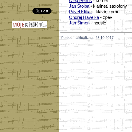
Oleg Petruš
- kornet
Jan Štolba
- klarinet, saxofony
Pavel Klikar
- klavír, kornet
Ondřej Havelka
- zpěv
Jan Šimon
- housle
Poslední aktualizace 23.10.2017