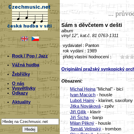
... prův
Sám s děvčetem v dešti
album
vinyl 12", kat.č. 81 0763-1311
vydavatel : Panton
rok vydání : 1989
Rock / Pop / Jazz
přidej vlastní hodnocení :
Vážná hudba
Originální pražský synkopický orc
Žebříčky
Obsazení:
O nás
Vysvětlivky
Michal Hejna
"Michal" - bicí
Odkazy
Ivan Macúch
- housle
Luboš Hajný
- klarinet, saxofony
Aktuality
Jitka Nováková
- zpěv
Jiří Gilík
- klavír
Jiří Šícha
- banjo
Milan Pěkný
- housle
Tomáš Velínský
- trombon