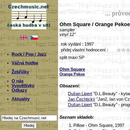
... prův
Ohm Square / Orange Pekoe
sampler
vinyl 12"
rok vydání : 1997
přidej vlastní hodnocení :
Rock / Pop / Jazz
split maxi SP
Vážná hudba
Ohm Square
Žebříčky
Orange Pekoe
O nás
Vysvětlivky
Obsazení:
Odkazy
Dušan Lipert
"D.L.Beauty" - kyta
Aktuality
Jan Čechtický
"Jan2, Ian von Cz
Dušan Lipert
"D.L.Beauty" - pro
Seznam skladeb:
1.
Pillow - Ohm Square, 1997