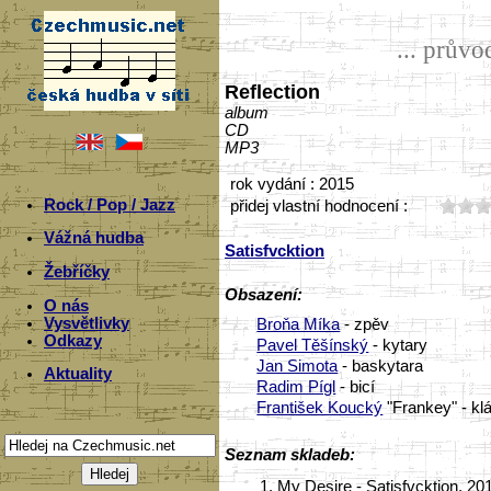
... prův
Reflection
album
CD
MP3
rok vydání : 2015
Rock / Pop / Jazz
přidej vlastní hodnocení :
Vážná hudba
Satisfvcktion
Žebříčky
Obsazení:
O nás
Vysvětlivky
Broňa Míka
- zpěv
Odkazy
Pavel Těšínský
- kytary
Jan Simota
- baskytara
Aktuality
Radim Pígl
- bicí
František Koucký
"Frankey" - kl
Seznam skladeb:
1.
My Desire - Satisfvcktion, 20