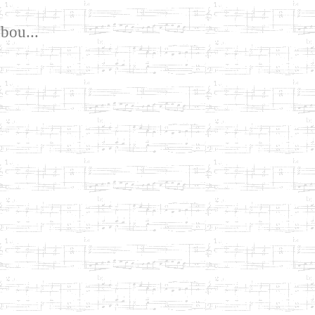
bou...