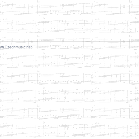
w.Czechmusic.net