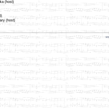
ka (host)
t)
ary (host)
ww