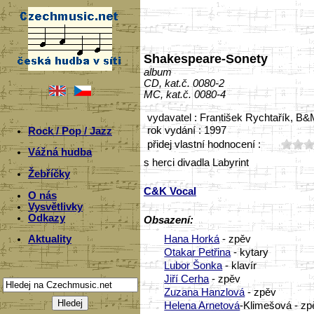
Shakespeare-Sonety
album
CD, kat.č. 0080-2
MC, kat.č. 0080-4
vydavatel : František Rychtařík, B
rok vydání : 1997
Rock / Pop / Jazz
přidej vlastní hodnocení :
Vážná hudba
s herci divadla Labyrint
Žebříčky
C&K Vocal
O nás
Vysvětlivky
Odkazy
Obsazení:
Hana Horká
- zpěv
Aktuality
Otakar Petřina
- kytary
Lubor Šonka
- klavír
Jiří Cerha
- zpěv
Zuzana Hanzlová
- zpěv
Helena Arnetová
-Klimešová - zp