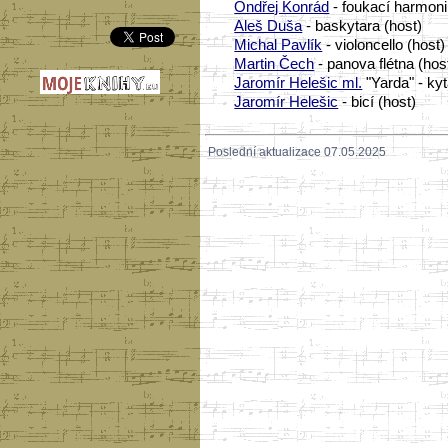
Ondřej Konrád
- foukací harmoni
Aleš Duša
- baskytara (host)
Michal Pavlík
- violoncello (host)
Martin Čech
- panova flétna (hos
Jaromír Helešic ml.
"Yarda" - kyt
Jaromír Helešic
- bicí (host)
Poslední aktualizace 07.05.2025