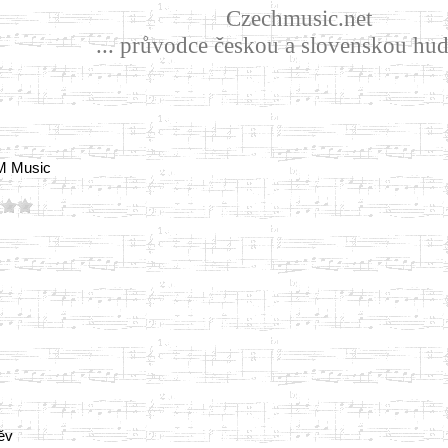
Czechmusic.net
... průvodce českou a slovenskou hud
&M Music
ěv