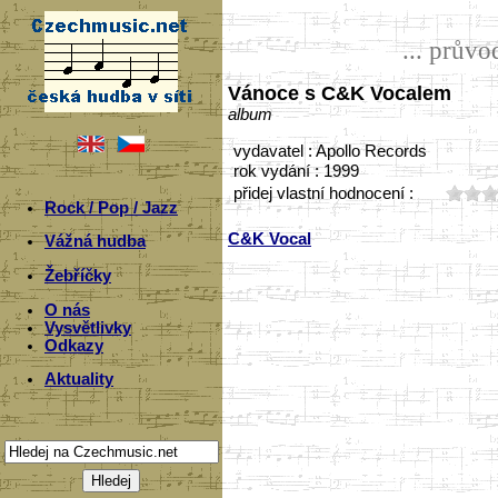
... prův
Vánoce s C&K Vocalem
album
vydavatel : Apollo Records
rok vydání : 1999
přidej vlastní hodnocení :
Rock / Pop / Jazz
C&K Vocal
Vážná hudba
Žebříčky
O nás
Vysvětlivky
Odkazy
Aktuality