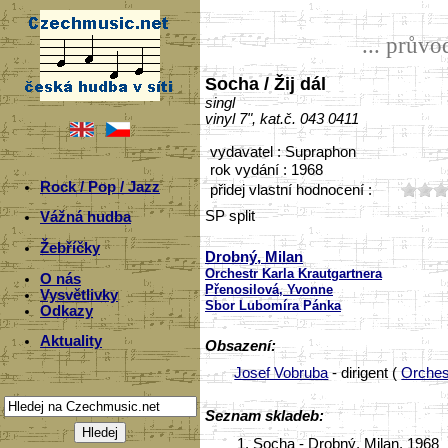
... prův
Socha / Žij dál
singl
vinyl 7", kat.č. 043 0411
vydavatel : Supraphon
rok vydání : 1968
Rock / Pop / Jazz
přidej vlastní hodnocení :
SP split
Vážná hudba
Žebříčky
Drobný, Milan
Orchestr Karla Krautgartnera
O nás
Přenosilová, Yvonne
Vysvětlivky
Sbor Lubomíra Pánka
Odkazy
Aktuality
Obsazení:
Josef Vobruba
- dirigent (
Orches
Seznam skladeb:
1.
Socha - Drobný, Milan, 1968