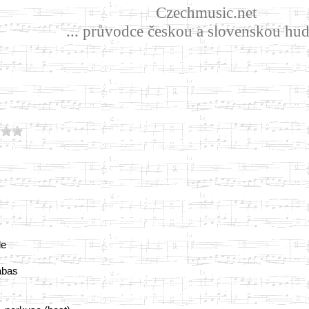
Czechmusic.net
... průvodce českou a slovenskou hud
le
abas