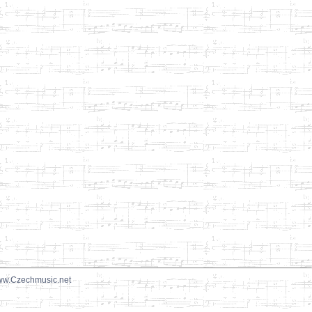
w.Czechmusic.net