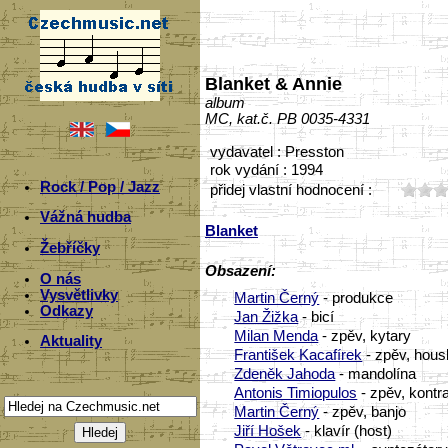
Blanket & Annie
album
MC, kat.č. PB 0035-4331
vydavatel : Presston
rok vydání : 1994
Rock / Pop / Jazz
přidej vlastní hodnocení :
Vážná hudba
Blanket
Žebříčky
Obsazení:
O nás
Vysvětlivky
Martin Černý
- produkce
Odkazy
Jan Žižka
- bicí
Milan Menda
- zpěv, kytary
Aktuality
František Kacafírek
- zpěv, hous
Zdeněk Jahoda
- mandolína
Antonis Timiopulos
- zpěv, kontr
Martin Černý
- zpěv, banjo
Jiří Hošek
- klavír (host)