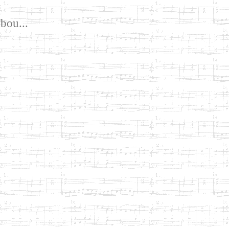
bou...