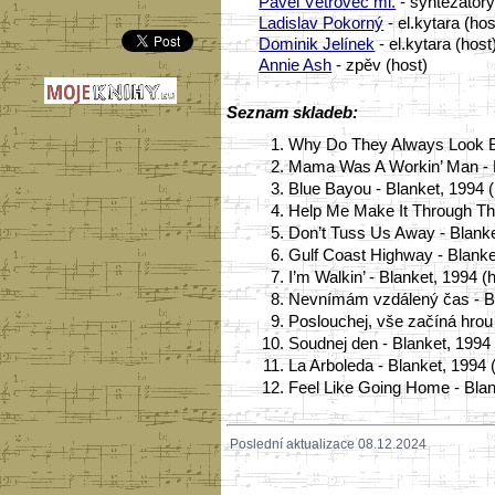
Pavel Větrovec ml.
- syntezátory
Ladislav Pokorný
- el.kytara (hos
Dominik Jelínek
- el.kytara (host
Annie Ash
- zpěv (host)
Seznam skladeb:
1.
Why Do They Always Look Be
2.
Mama Was A Workin’ Man - B
3.
Blue Bayou - Blanket, 1994 
4.
Help Me Make It Through The 
5.
Don’t Tuss Us Away - Blank
6.
Gulf Coast Highway - Blanke
7.
I’m Walkin’ - Blanket, 1994 
8.
Nevnímám vzdálený čas - B
9.
Poslouchej, vše začíná hrou
10.
Soudnej den - Blanket, 1994 
11.
La Arboleda - Blanket, 1994 (
12.
Feel Like Going Home - Blan
Poslední aktualizace 08.12.2024