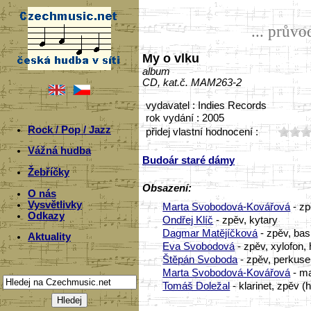
... prův
My o vlku
album
CD, kat.č. MAM263-2
vydavatel : Indies Records
rok vydání : 2005
Rock / Pop / Jazz
přidej vlastní hodnocení :
Vážná hudba
Budoár staré dámy
Žebříčky
Obsazení:
O nás
Vysvětlivky
Marta Svobodová-Kovářová
- z
Odkazy
Ondřej Klíč
- zpěv, kytary
Dagmar Matějíčková
- zpěv, bas
Aktuality
Eva Svobodová
- zpěv, xylofon,
Štěpán Svoboda
- zpěv, perkuse,
Marta Svobodová-Kovářová
- ma
Tomáš Doležal
- klarinet, zpěv (