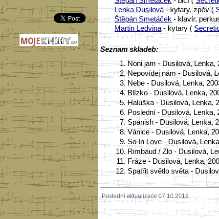
Štěpán Smetáček
- bicí (
Secret
Lenka Dusilová
- kytary, zpěv (
Štěpán Smetáček
- klavír, perku
Martin Ledvina
- kytary (
Secreti
Seznam skladeb:
1.
Noni jam - Dusilová, Lenka, 
2.
Nepovídej nám - Dusilová, Le
3.
Nebe - Dusilová, Lenka, 2003
4.
Blízko - Dusilová, Lenka, 2
5.
Haluška - Dusilová, Lenka, 2
6.
Poslední - Dusilová, Lenka, 
7.
Spanish - Dusilová, Lenka, 2
8.
Vánice - Dusilová, Lenka, 20
9.
So In Love - Dusilová, Lenk
10.
Rimbaud / Zlo - Dusilová, Le
11.
Fráze - Dusilová, Lenka, 200
12.
Spatřit světlo světa - Dusilo
Poslední aktualizace 07.10.2019