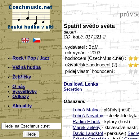
... prův
Spatřit světlo světa
album
CD, kat.č. 017 221-2
vydavatel : B&M
rok vydání : 2003
Rock / Pop / Jazz
hodnocení (CzechMusic.net) :
uživatelské hodnocení (2) :
Vážná hudba
přidej vlastní hodnocení :
Žebříčky
Dusilová, Lenka
O nás
Secretion
Vysvětlivky
Odkazy
Obsazení:
Aktuality
Luboš Malina
- píšťaly (host)
Luboš Novotný
- steel/slide kyta
Radim Hladík
- kytary (host)
Marek Zelený
- klávesové nástr,
David Landštof
- perkuse (
Secre