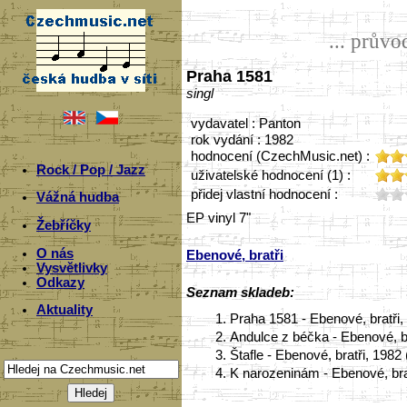
... prův
Praha 1581
singl
vydavatel : Panton
rok vydání : 1982
hodnocení (CzechMusic.net) :
Rock / Pop / Jazz
uživatelské hodnocení (1) :
přidej vlastní hodnocení :
Vážná hudba
EP vinyl 7"
Žebříčky
O nás
Ebenové, bratři
Vysvětlivky
Odkazy
Seznam skladeb:
Aktuality
1.
Praha 1581 - Ebenové, bratři
2.
Andulce z béčka - Ebenové, b
3.
Štafle - Ebenové, bratři, 198
4.
K narozeninám - Ebenové, bra