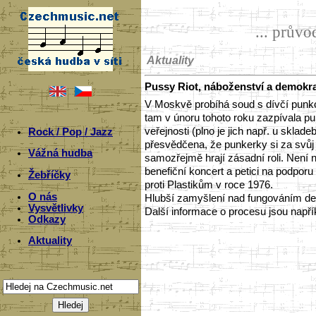
... prův
Aktuality
Pussy Riot, náboženství a demokr
V Moskvě probíhá soud s dívčí punko
tam v únoru tohoto roku zazpívala p
veřejnosti (plno je jich např. u skla
Rock / Pop / Jazz
přesvědčena, že punkerky si za svůj 
Vážná hudba
samozřejmě hrají zásadní roli. Není n
benefiční koncert a petici na podpo
Žebříčky
proti Plastikům v roce 1976.
O nás
Hlubší zamyšlení nad fungováním de
Vysvětlivky
Další informace o procesu jsou např
Odkazy
Aktuality