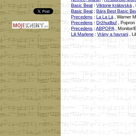
Basic Beat
:
Viktorie královská
, 
Basic Beat
:
Bára Best Basic Be
Precedens
:
La La Lá
, Warner M
Precedens
:
Držhudbu!
, Popron 
Precedens
:
ABPOPA
, Monitor/
Lili Marlene
:
Vrány a havrani
, L