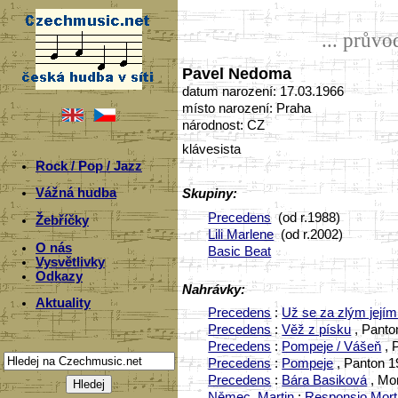
... prův
Pavel Nedoma
datum narození: 17.03.1966
místo narození: Praha
národnost: CZ
klávesista
Rock / Pop / Jazz
Vážná hudba
Skupiny:
Precedens
(od r.1988)
Žebříčky
Lili Marlene
(od r.2002)
O nás
Basic Beat
Vysvětlivky
Odkazy
Nahrávky:
Aktuality
Precedens
:
Už se za zlým jejím
Precedens
:
Věž z písku
, Panto
Precedens
:
Pompeje / Vášeň
, 
Precedens
:
Pompeje
, Panton 1
Precedens
:
Bára Basiková
, Mon
Němec, Martin
:
Responsio Morti