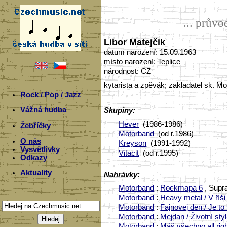
... prův
Libor Matejčik
datum narození: 15.09.1963
místo narození: Teplice
národnost: CZ
kytarista a zpěvák; zakladatel sk. M
Rock / Pop / Jazz
Vážná hudba
Skupiny:
Hever
(1986-1986)
Žebříčky
Motorband
(od r.1986)
O nás
Kreyson
(1991-1992)
Vysvětlivky
Vitacit
(od r.1995)
Odkazy
Aktuality
Nahrávky:
Motorband
:
Rockmapa 6
, Supra
Motorband
:
Heavy metal / V říš
Motorband
:
Fajnovej den / Je t
Motorband
:
Mejdan / Životní st
Motorband
:
Máš všechno all rig