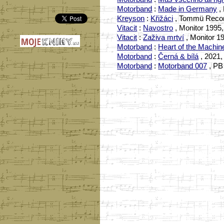
Motorband
:
Made in Germany
,
Kreyson
:
Křižáci
, Tommü Record
Vitacit
:
Navostro
, Monitor 1995
Vitacit
:
Zaživa mrtví
, Monitor 19
Motorband
:
Heart of the Machin
Motorband
:
Černá & bílá
, 2021,
Motorband
:
Motorband 007
, PB