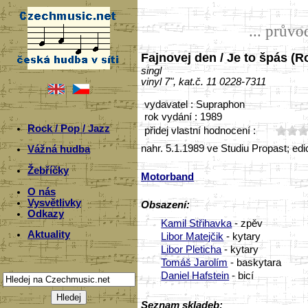
... prův
Fajnovej den / Je to špás (
singl
vinyl 7", kat.č. 11 0228-7311
vydavatel : Supraphon
rok vydání : 1989
Rock / Pop / Jazz
přidej vlastní hodnocení :
nahr. 5.1.1989 ve Studiu Propast; e
Vážná hudba
Žebříčky
Motorband
O nás
Vysvětlivky
Obsazení:
Odkazy
Kamil Střihavka
- zpěv
Aktuality
Libor Matejčik
- kytary
Libor Pleticha
- kytary
Tomáš Jarolím
- baskytara
Daniel Hafstein
- bicí
Seznam skladeb: